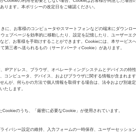
Cookieの利用を必要としない場合、Cookieはお客様が同意した場
あります。本ポリシーの改定日をご確認ください。
したときに、お客様のコンピュータやスマートフォンなどの端末にダウン
おり、ウェブページを効率的に移動したり、設定を記憶したり、ユーザーエ
など、お客様を手助けすることができます。Cookieには、本サービス
して第三者へ送られるもの（サードパーティCookie）があります。
には、IPアドレス、ブラウザ、オペレーティングシステムとデバイスの
ど、コンピュータ、デバイス、およびブラウザに関する情報が含まれます。
せんが、何らかの方法で個人情報を取得する場合は、法令および別途定
いたします。
ookieのうち、「厳密に必要なCookie」が使用されています。
プライバシー設定の維持、入力フォームの一時保存、ユーザーセッショ