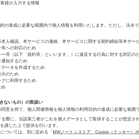
お客様が入力する情報
的の達成に必要な範囲内で個人情報を利用いたします。ただし、法令で
客様本人確認、本サービスの連絡、本サービスに関する契約締結等本サー
せ等への対応のため
リシー等（以下「規約等」といいます。）に違反する行為に対する対応の
を通知するため
計データを作成するため
表示のため
ングに利用するため
ため
できないもの）の取扱い
様の同意を得て、個人関連情報を個人情報の利用目的の達成に必要な範囲
供する際に、当該第三者がこれを個人データとして取得することが想定さ
を講じた上で提供を行います。
扱いについては、別に定める「
MWノートンストア Cookie（クッキー）