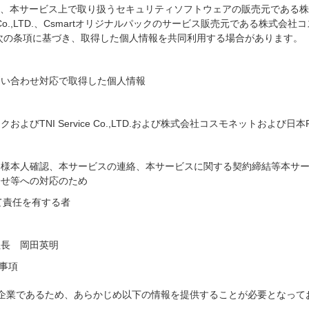
、本サービス上で取り扱うセキュリティソフトウェアの販売元である株
ervice Co.,LTD.、Csmartオリジナルパックのサービス販売元である
次の条項に基づき、取得した個人情報を共同利用する場合があります。
問い合わせ対応で取得した個人情報
びTNI Service Co.,LTD.および株式会社コスモネットおよび日
客様本人確認、本サービスの連絡、本サービスに関する契約締結等本サ
合せ等への対応のため
て責任を有する者
社長 岡田英明
供事項
ついては、韓国企業であるため、あらかじめ以下の情報を提供することが必要となっ