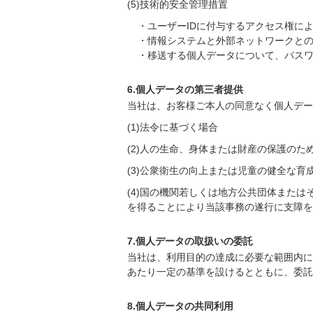
(5)技術的安全管理措置
・ユーザーIDに付与するアクセス権に
・情報システムと外部ネットワークと
・移送する個人データについて、パス
6.個人データの第三者提供
当社は、お客様ご本人の同意なく個人デー
(1)法令に基づく場合
(2)人の生命、身体または財産の保護の
(3)公衆衛生の向上または児童の健全な
(4)国の機関若しくは地方公共団体また
を得ることにより当該事務の遂行に支障を
7.個人データの取扱いの委託
当社は、利用目的の達成に必要な範囲内に
あたり一定の基準を設けるとともに、委託
8.個人データの共同利用