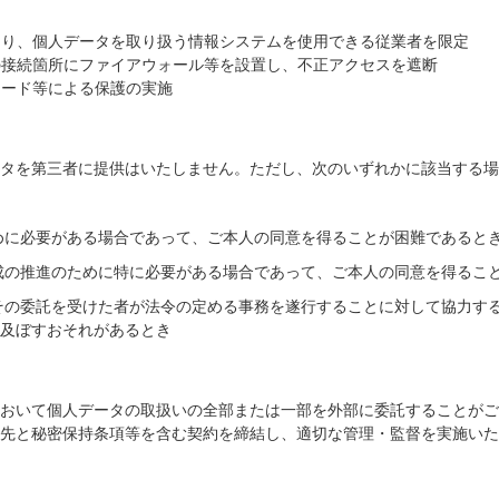
より、個人データを取り扱う情報システムを使用できる従業者を限定
の接続箇所にファイアウォール等を設置し、不正アクセスを遮断
ワード等による保護の実施
タを第三者に提供はいたしません。ただし、次のいずれかに該当する場
ために必要がある場合であって、ご本人の同意を得ることが困難であると
育成の推進のために特に必要がある場合であって、ご本人の同意を得るこ
はその委託を受けた者が法令の定める事務を遂行することに対して協力す
及ぼすおそれがあるとき
おいて個人データの取扱いの全部または一部を外部に委託することがご
先と秘密保持条項等を含む契約を締結し、適切な管理・監督を実施いた