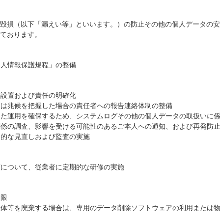
毀損（以下「漏えい等」といいます。）の防止その他の個人データの安
ております。
個人情報保護規程」の整備
の設置および責任の明確化
たは兆候を把握した場合の責任者への報告連絡体制の整備
った運用を確保するため、システムログその他の個人データの取扱いに
関係の調査、影響を受ける可能性のあるご本人への通知、および再発防
期的な見直しおよび監査の実施
項について、従業者に定期的な研修の実施
制限
媒体等を廃棄する場合は、専用のデータ削除ソフトウェアの利用または