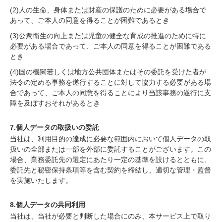
(2)人の生命、身体または財産の保護のために必要がある場合で
あって、ご本人の同意を得ることが困難であるとき
(3)公衆衛生の向上または児童の健全な育成の推進のために特に
必要がある場合であって、ご本人の同意を得ることが困難である
とき
(4)国の機関若しくは地方公共団体またはその委託を受けた者が
法令の定める事務を遂行することに対して協力する必要がある場
合であって、ご本人の同意を得ることにより当該事務の遂行に支
障を及ぼすおそれがあるとき
7.個人データの取扱いの委託
当社は、利用目的の達成に必要な範囲内において個人データの取
扱いの全部または一部を外部に委託することがございます。この
場合、業務委託先の選定にあたり一定の基準を設けるとともに、
委託先と秘密保持条項等を含む契約を締結し、適切な管理・監督
を実施いたします。
8.個人データの共同利用
当社は、当社が必要と判断した場合にのみ、本サービス上で取り