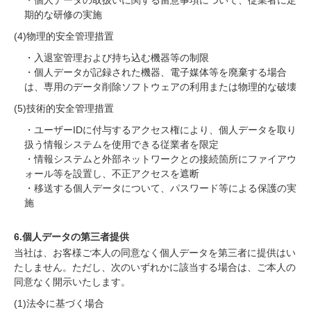
・個人データの取扱いに関する留意事項について、従業者に定
期的な研修の実施
(4)物理的安全管理措置
・入退室管理および持ち込む機器等の制限
・個人データが記録された機器、電子媒体等を廃棄する場合
は、専用のデータ削除ソフトウェアの利用または物理的な破壊
(5)技術的安全管理措置
・ユーザーIDに付与するアクセス権により、個人データを取り
扱う情報システムを使用できる従業者を限定
・情報システムと外部ネットワークとの接続箇所にファイアウ
ォール等を設置し、不正アクセスを遮断
・移送する個人データについて、パスワード等による保護の実
施
6.個人データの第三者提供
当社は、お客様ご本人の同意なく個人データを第三者に提供はい
たしません。ただし、次のいずれかに該当する場合は、ご本人の
同意なく開示いたします。
(1)法令に基づく場合