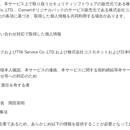
、本サービス上で取り扱うセキュリティソフトウェアの販売元である株
ervice Co.,LTD.、Csmartオリジナルパックのサービス販売元である
次の条項に基づき、取得した個人情報を共同利用する場合があります。
問い合わせ対応で取得した個人情報
びTNI Service Co.,LTD.および株式会社コスモネットおよび日
客様本人確認、本サービスの連絡、本サービスに関する契約締結等本サ
合せ等への対応のため
て責任を有する者
社長 岡田英明
供事項
ついては、韓国企業であるため、あらかじめ以下の情報を提供することが必要となっ