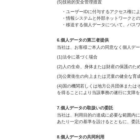
(5)技術的安全管理措置
・ユーザーIDに付与するアクセス権に
・情報システムと外部ネットワークと
・移送する個人データについて、パス
6.個人データの第三者提供
当社は、お客様ご本人の同意なく個人デー
(1)法令に基づく場合
(2)人の生命、身体または財産の保護の
(3)公衆衛生の向上または児童の健全な
(4)国の機関若しくは地方公共団体また
を得ることにより当該事務の遂行に支障を
7.個人データの取扱いの委託
当社は、利用目的の達成に必要な範囲内に
あたり一定の基準を設けるとともに、委託
8.個人データの共同利用