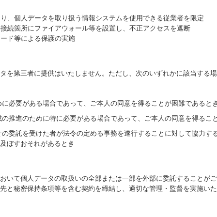
より、個人データを取り扱う情報システムを使用できる従業者を限定
の接続箇所にファイアウォール等を設置し、不正アクセスを遮断
ワード等による保護の実施
タを第三者に提供はいたしません。ただし、次のいずれかに該当する場
ために必要がある場合であって、ご本人の同意を得ることが困難であると
育成の推進のために特に必要がある場合であって、ご本人の同意を得るこ
はその委託を受けた者が法令の定める事務を遂行することに対して協力す
及ぼすおそれがあるとき
おいて個人データの取扱いの全部または一部を外部に委託することがご
先と秘密保持条項等を含む契約を締結し、適切な管理・監督を実施いた