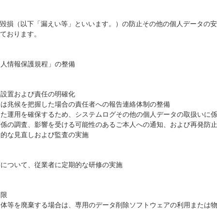
毀損（以下「漏えい等」といいます。）の防止その他の個人データの安
ております。
個人情報保護規程」の整備
の設置および責任の明確化
たは兆候を把握した場合の責任者への報告連絡体制の整備
った運用を確保するため、システムログその他の個人データの取扱いに
関係の調査、影響を受ける可能性のあるご本人への通知、および再発防
期的な見直しおよび監査の実施
項について、従業者に定期的な研修の実施
制限
媒体等を廃棄する場合は、専用のデータ削除ソフトウェアの利用または