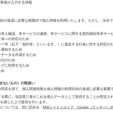
お客様が入力する情報
的の達成に必要な範囲内で個人情報を利用いたします。ただし、法令で
客様本人確認、本サービスの連絡、本サービスに関する契約締結等本サー
せ等への対応のため
リシー等（以下「規約等」といいます。）に違反する行為に対する対応の
を通知するため
計データを作成するため
表示のため
ングに利用するため
ため
できないもの）の取扱い
様の同意を得て、個人関連情報を個人情報の利用目的の達成に必要な範囲
供する際に、当該第三者がこれを個人データとして取得することが想定さ
を講じた上で提供を行います。
扱いについては、別に定める「
MWノートンストア Cookie（クッキー）