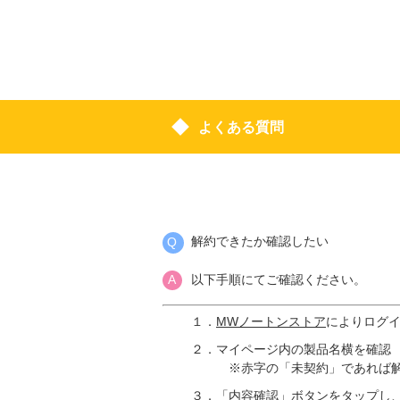
よくある質問
解約できたか確認したい
以下手順にてご確認ください。
１．
MWノートンストア
によりログ
２．マイページ内の製品名横を確認
※赤字の「未契約」であれば解約
３．「内容確認」ボタンをタップし