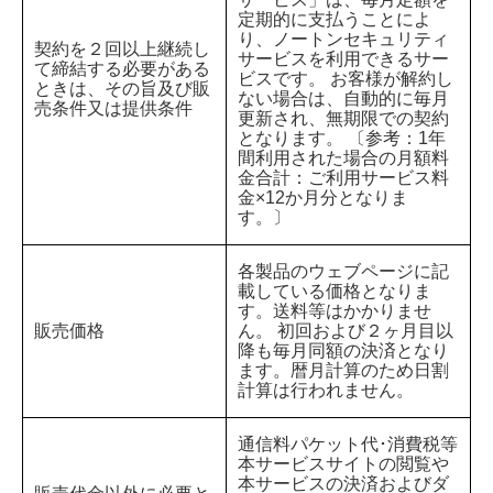
定期的に支払うことによ
り、ノートンセキュリティ
契約を２回以上継続し
サービスを利用できるサー
て締結する必要がある
ビスです。 お客様が解約し
ときは、その旨及び販
ない場合は、自動的に毎月
売条件又は提供条件
更新され、無期限での契約
となります。 〔参考：1年
間利用された場合の月額料
金合計：ご利用サービス料
金×12か月分となりま
す。〕
各製品のウェブページに記
載している価格となりま
す。送料等はかかりませ
販売価格
ん。 初回および２ヶ月目以
降も毎月同額の決済となり
ます。暦月計算のため日割
計算は行われません。
通信料パケット代･消費税等
本サービスサイトの閲覧や
本サービスの決済およびダ