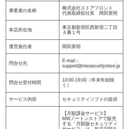
株式会社ストアフロント
事業者の名称
代表取締役社長 岡田英明
東京都新宿区西新宿二丁目
本店所在地
４番１号
運営責任者
岡田英明
E-mail：
問合せ先
support@mwsecuritystore.jp
10:00-19:00（年末年始除
問合せ受付時間
く）
サービス内容
セキュリティソフトの提供
【月額課金サービス】
MWノートンストアで販売
する「月額版セキュリティ
サービス」は、毎月定額を