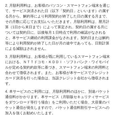
2. 月額利用料は、お客様のパソコン・スマートフォン端末を通じ
て、サービス決済された日（以下「契約日」といいます）の属す
る月から、解約等により利用契約が終了した日の属する月まで、
その月数に応じてお支払いいただきます。月額利用料は、暦月計
算（1日から末日まで）によって算定され、契約日の属する月に
ついては契約日に、以後毎月１日時点で利用の確認がなされる
と、本サービス継続の利用課金がなされます。契約日または解約
等により利用契約が終了した日が月の途中であっても、日割計算
による減額はされません。
3. 月額利用料は、お客様が既に利用しているスマートフォン端末
における、ＮＴＴドコモ・ＫＤＤＩ・ソフトバンク・ワイモバイ
ルが定める契約約款等に基づき、スマートフォン端末の利用料と
合わせて徴収されます。また、お客様が本サービスでクレジット
カード決済を行った場合は、当該クレジット会社から徴収されま
す。
4. 本サービスのご利用には、月額利用料のほかに、別途パケット
通信料がかかります。本サービス（月額版セキュリティサービス
をダウンロード等行う場合）をご利用いただく場合、大容量のパ
ケット通信が発生しますので、パケット通信料割引サービスへの
加入を強くお勧めいたします。