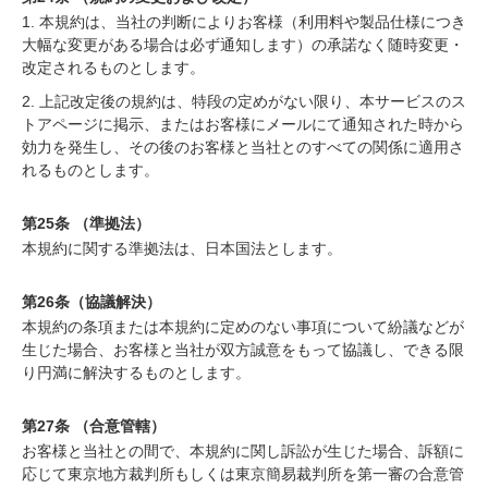
1. 本規約は、当社の判断によりお客様（利用料や製品仕様につき
大幅な変更がある場合は必ず通知します）の承諾なく随時変更・
改定されるものとします。
2. 上記改定後の規約は、特段の定めがない限り、本サービスのス
トアページに掲示、またはお客様にメールにて通知された時から
効力を発生し、その後のお客様と当社とのすべての関係に適用さ
れるものとします。
第25条 （準拠法）
本規約に関する準拠法は、日本国法とします。
第26条（協議解決）
本規約の条項または本規約に定めのない事項について紛議などが
生じた場合、お客様と当社が双方誠意をもって協議し、できる限
り円満に解決するものとします。
第27条 （合意管轄）
お客様と当社との間で、本規約に関し訴訟が生じた場合、訴額に
応じて東京地方裁判所もしくは東京簡易裁判所を第一審の合意管