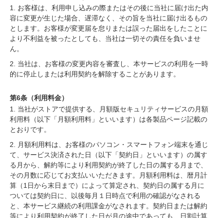
1. お客様は、利用申し込みの際またはその後に当社に届け出た内
容に変更が生じた場合、遅滞なく、その旨を当社に届け出るもの
とします。お客様が変更届を怠りまたは誤った届出をしたことに
より不利益を被ったとしても、当社は一切その責任を負いませ
ん。
2. 当社は、お客様の変更内容を審査し、本サービスの利用を一時
的に停止しまたは利用契約を解除することがあります。
第6条（利用料金）
1. 当社がストアで提供する、月額版セキュリティサービスの月額
利用料（以下「月額利用料」といいます）は各製品ページ記載の
とおりです。
2. 月額利用料は、お客様のパソコン・スマートフォン端末を通じ
て、サービス決済された日（以下「契約日」といいます）の属す
る月から、解約等により利用契約が終了した日の属する月まで、
その月数に応じてお支払いいただきます。月額利用料は、暦月計
算（1日から末日まで）によって算定され、契約日の属する月に
ついては契約日に、以後毎月１日時点で利用の確認がなされる
と、本サービス継続の利用課金がなされます。契約日または解約
等により利用契約が終了した日が月の途中であっても、日割計算