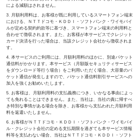
による減額はされません。
3. 月額利用料は、お客様が既に利用しているスマートフォン端末
における、ＮＴＴドコモ・ＫＤＤＩ・ソフトバンク・ワイモバイ
ルが定める契約約款等に基づき、スマートフォン端末の利用料と
合わせて徴収されます。また、お客様が本サービスでクレジット
カード決済を行った場合は、当該クレジット会社から徴収されま
す。
4. 本サービスのご利用には、月額利用料のほかに、別途パケット
通信料がかかります。本サービス（月額版セキュリティサービス
をダウンロード等行う場合）をご利用いただく場合、大容量のパ
ケット通信が発生しますので、パケット通信料割引サービスへの
加入を強くお勧めいたします。
5. お客様は、月額利用料の支払義務につき、いかなる事由によっ
ても免れることはできません。また、当社は、当社の責に帰すべ
き特別な事情がある場合を除き、お客様から支払われた月額利用
料を返還いたしません。
6. お客様がＮＴＴドコモ・ＫＤＤＩ・ソフトバンク・ワイモバイ
ル・クレジット会社の定める支払期限を過ぎても本サービス情報
料等を支払わない場合、当社はＮＴＴドコモ・ＫＤＤＩ・ソフト