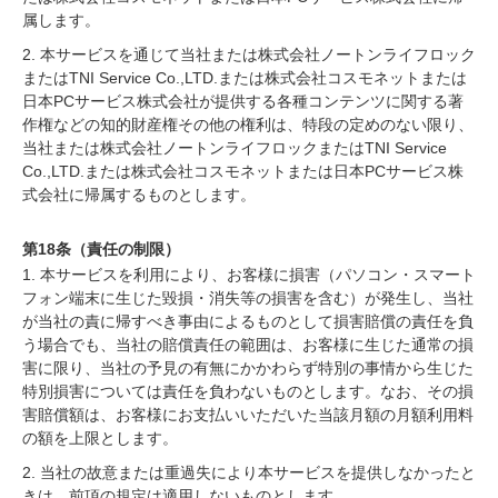
属します。
2. 本サービスを通じて当社または株式会社ノートンライフロック
またはTNI Service Co.,LTD.または株式会社コスモネットまたは
日本PCサービス株式会社が提供する各種コンテンツに関する著
作権などの知的財産権その他の権利は、特段の定めのない限り、
当社または株式会社ノートンライフロックまたはTNI Service
Co.,LTD.または株式会社コスモネットまたは日本PCサービス株
式会社に帰属するものとします。
第18条（責任の制限）
1. 本サービスを利用により、お客様に損害（パソコン・スマート
フォン端末に生じた毀損・消失等の損害を含む）が発生し、当社
が当社の責に帰すべき事由によるものとして損害賠償の責任を負
う場合でも、当社の賠償責任の範囲は、お客様に生じた通常の損
害に限り、当社の予見の有無にかかわらず特別の事情から生じた
特別損害については責任を負わないものとします。なお、その損
害賠償額は、お客様にお支払いいただいた当該月額の月額利用料
の額を上限とします。
2. 当社の故意または重過失により本サービスを提供しなかったと
きは、前項の規定は適用しないものとします。