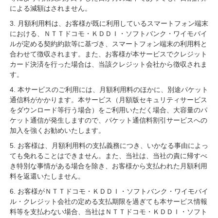
による減額はされません。
3. 月額利用料は、お客様が既に利用しているスマートフォン端末
における、ＮＴＴドコモ・ＫＤＤＩ・ソフトバンク・ワイモバイ
ルが定める契約約款等に基づき、スマートフォン端末の利用料と
合わせて徴収されます。また、お客様が本サービスでクレジット
カード決済を行った場合は、当該クレジット会社から徴収されま
す。
4. 本サービスのご利用には、月額利用料のほかに、別途パケット
通信料がかかります。本サービス（月額版セキュリティサービス
をダウンロード等行う場合）をご利用いただく場合、大容量のパ
ケット通信が発生しますので、パケット通信料割引サービスへの
加入を強くお勧めいたします。
5. お客様は、月額利用料の支払義務につき、いかなる事由によっ
ても免れることはできません。また、当社は、当社の責に帰すべ
き特別な事情がある場合を除き、お客様から支払われた月額利用
料を返還いたしません。
6. お客様がＮＴＴドコモ・ＫＤＤＩ・ソフトバンク・ワイモバイ
ル・クレジット会社の定める支払期限を過ぎても本サービス情報
料等を支払わない場合、当社はＮＴＴドコモ・ＫＤＤＩ・ソフト