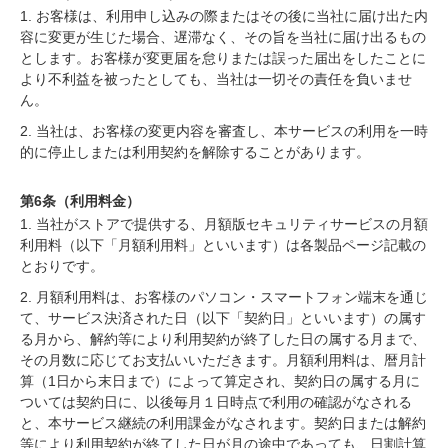
1. お客様は、利用申し込みの際またはその後に当社に届け出た内
容に変更が生じた場合、遅滞なく、その旨を当社に届け出るもの
とします。お客様が変更届を怠りまたは誤った届出をしたことに
より不利益を被ったとしても、当社は一切その責任を負いませ
ん。
2. 当社は、お客様の変更内容を審査し、本サービスの利用を一時
的に停止しまたは利用契約を解除することがあります。
第6条（利用料金）
1. 当社がストアで提供する、月額版セキュリティサービスの月額
利用料（以下「月額利用料」といいます）は各製品ページ記載の
とおりです。
2. 月額利用料は、お客様のパソコン・スマートフォン端末を通じ
て、サービス決済された日（以下「契約日」といいます）の属す
る月から、解約等により利用契約が終了した日の属する月まで、
その月数に応じてお支払いいただきます。月額利用料は、暦月計
算（1日から末日まで）によって算定され、契約日の属する月に
ついては契約日に、以後毎月１日時点で利用の確認がなされる
と、本サービス継続の利用課金がなされます。契約日または解約
等により利用契約が終了した日が月の途中であっても、日割計算