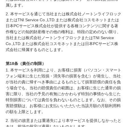
属します。
2. 本サービスを通じて当社または株式会社ノートンライフロック
またはTNI Service Co.,LTD.または株式会社コスモネットまたは
日本PCサービス株式会社が提供する各種コンテンツに関する著
作権などの知的財産権その他の権利は、特段の定めのない限り、
当社または株式会社ノートンライフロックまたはTNI Service
Co.,LTD.または株式会社コスモネットまたは日本PCサービス株
式会社に帰属するものとします。
第18条（責任の制限）
1. 本サービスを利用により、お客様に損害（パソコン・スマート
フォン端末に生じた毀損・消失等の損害を含む）が発生し、当社
が当社の責に帰すべき事由によるものとして損害賠償の責任を負
う場合でも、当社の賠償責任の範囲は、お客様に生じた通常の損
害に限り、当社の予見の有無にかかわらず特別の事情から生じた
特別損害については責任を負わないものとします。なお、その損
害賠償額は、お客様にお支払いいただいた当該月額の月額利用料
の額を上限とします。
2. 当社の故意または重過失により本サービスを提供しなかったと
きは、前項の規定は適用しないものとします。