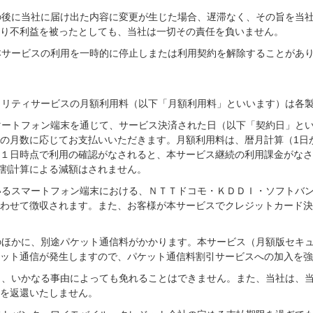
その後に当社に届け出た内容に変更が生じた場合、遅滞なく、その旨を当
り不利益を被ったとしても、当社は一切その責任を負いません。
、本サービスの利用を一時的に停止しまたは利用契約を解除することがあ
キュリティサービスの月額利用料（以下「月額利用料」といいます）は各
スマートフォン端末を通じて、サービス決済された日（以下「契約日」と
の月数に応じてお支払いいただきます。月額利用料は、暦月計算（1日
１日時点で利用の確認がなされると、本サービス継続の利用課金がなさ
割計算による減額はされません。
ているスマートフォン端末における、ＮＴＴドコモ・ＫＤＤＩ・ソフトバ
わせて徴収されます。また、お客様が本サービスでクレジットカード決
料のほかに、別途パケット通信料がかかります。本サービス（月額版セキ
ット通信が発生しますので、パケット通信料割引サービスへの加入を強
つき、いかなる事由によっても免れることはできません。また、当社は、
を返還いたしません。