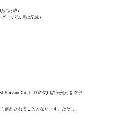
3項に記載）
ング（※第3項に記載）
vice Co.,LTD.の使用許諾契約を遵守
スも解約されることとなります。ただし、