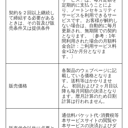
定期的に支払うことによ
り、ノートンセキュリティ
契約を２回以上継続し
サービスを利用できるサー
て締結する必要がある
ビスです。 お客様が解約し
ときは、その旨及び販
ない場合は、自動的に毎月
売条件又は提供条件
更新され、無期限での契約
となります。 〔参考：1年
間利用された場合の月額料
金合計：ご利用サービス料
金×12か月分となりま
す。〕
各製品のウェブページに記
載している価格となりま
す。送料等はかかりませ
販売価格
ん。 初回および２ヶ月目以
降も毎月同額の決済となり
ます。暦月計算のため日割
計算は行われません。
通信料パケット代･消費税等
本サービスサイトの閲覧や
本サービスの決済およびダ