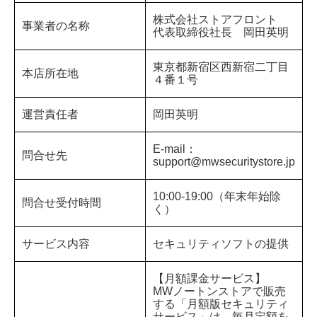
株式会社ストアフロント
事業者の名称
代表取締役社長 岡田英明
東京都新宿区西新宿二丁目
本店所在地
４番１号
運営責任者
岡田英明
E-mail：
問合せ先
support@mwsecuritystore.jp
10:00-19:00（年末年始除
問合せ受付時間
く）
サービス内容
セキュリティソフトの提供
【月額課金サービス】
MWノートンストアで販売
する「月額版セキュリティ
サービス」は、毎月定額を