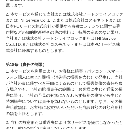
属します。
2. 本サービスを通じて当社または株式会社ノートンライフロック
またはTNI Service Co.,LTD.または株式会社コスモネットまたは
日本PCサービス株式会社が提供する各種コンテンツに関する著
作権などの知的財産権その他の権利は、特段の定めのない限り、
当社または株式会社ノートンライフロックまたはTNI Service
Co.,LTD.または株式会社コスモネットまたは日本PCサービス株
式会社に帰属するものとします。
第18条（責任の制限）
1. 本サービスを利用により、お客様に損害（パソコン・スマート
フォン端末に生じた毀損・消失等の損害を含む）が発生し、当社
が当社の責に帰すべき事由によるものとして損害賠償の責任を負
う場合でも、当社の賠償責任の範囲は、お客様に生じた通常の損
害に限り、当社の予見の有無にかかわらず特別の事情から生じた
特別損害については責任を負わないものとします。なお、その損
害賠償額は、お客様にお支払いいただいた当該月額の月額利用料
の額を上限とします。
2. 当社の故意または重過失により本サービスを提供しなかったと
きは、前項の規定は適用しないものとします。