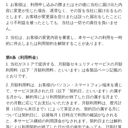
1. お客様は、利用申し込みの際またはその後に当社に届け出た内
容に変更が生じた場合、遅滞なく、その旨を当社に届け出るもの
とします。お客様が変更届を怠りまたは誤った届出をしたことに
より不利益を被ったとしても、当社は一切その責任を負いませ
ん。
2. 当社は、お客様の変更内容を審査し、本サービスの利用を一時
的に停止しまたは利用契約を解除することがあります。
第6条（利用料金）
1. 当社がストアで提供する、月額版セキュリティサービスの月額
利用料（以下「月額利用料」といいます）は各製品ページ記載の
とおりです。
2. 月額利用料は、お客様のパソコン・スマートフォン端末を通じ
て、サービス決済された日（以下「契約日」といいます）の属す
る月から、解約等により利用契約が終了した日の属する月まで、
その月数に応じてお支払いいただきます。月額利用料は、暦月計
算（1日から末日まで）によって算定され、契約日の属する月に
ついては契約日に、以後毎月１日時点で利用の確認がなされる
と、本サービス継続の利用課金がなされます。契約日または解約
等により利用契約が終了した日が月の途中であっても、日割計算