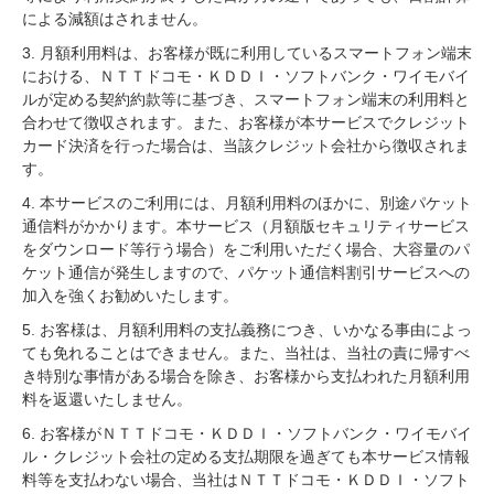
による減額はされません。
3. 月額利用料は、お客様が既に利用しているスマートフォン端末
における、ＮＴＴドコモ・ＫＤＤＩ・ソフトバンク・ワイモバイ
ルが定める契約約款等に基づき、スマートフォン端末の利用料と
合わせて徴収されます。また、お客様が本サービスでクレジット
カード決済を行った場合は、当該クレジット会社から徴収されま
す。
4. 本サービスのご利用には、月額利用料のほかに、別途パケット
通信料がかかります。本サービス（月額版セキュリティサービス
をダウンロード等行う場合）をご利用いただく場合、大容量のパ
ケット通信が発生しますので、パケット通信料割引サービスへの
加入を強くお勧めいたします。
5. お客様は、月額利用料の支払義務につき、いかなる事由によっ
ても免れることはできません。また、当社は、当社の責に帰すべ
き特別な事情がある場合を除き、お客様から支払われた月額利用
料を返還いたしません。
6. お客様がＮＴＴドコモ・ＫＤＤＩ・ソフトバンク・ワイモバイ
ル・クレジット会社の定める支払期限を過ぎても本サービス情報
料等を支払わない場合、当社はＮＴＴドコモ・ＫＤＤＩ・ソフト