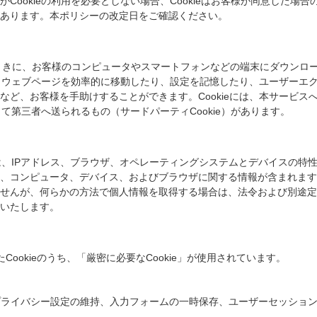
Cookieの利用を必要としない場合、Cookieはお客様が同意した場
あります。本ポリシーの改定日をご確認ください。
したときに、お客様のコンピュータやスマートフォンなどの端末にダウン
おり、ウェブページを効率的に移動したり、設定を記憶したり、ユーザーエ
など、お客様を手助けすることができます。Cookieには、本サービス
して第三者へ送られるもの（サードパーティCookie）があります。
には、IPアドレス、ブラウザ、オペレーティングシステムとデバイスの
ど、コンピュータ、デバイス、およびブラウザに関する情報が含まれます。
せんが、何らかの方法で個人情報を取得する場合は、法令および別途定
いたします。
ookieのうち、「厳密に必要なCookie」が使用されています。
プライバシー設定の維持、入力フォームの一時保存、ユーザーセッショ