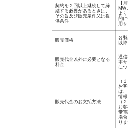
【月
契約を２回以上継続して締
MW
結する必要があるときは、
より
その旨及び販売条件又は提
的に
供条件
用サ
各製
販売価格
以降
通信
販売代金以外に必要となる
本サ
料金
につ
（１
お客
は、
情報
販売代金のお支払方法
（２
お客
帯電
場合
りま