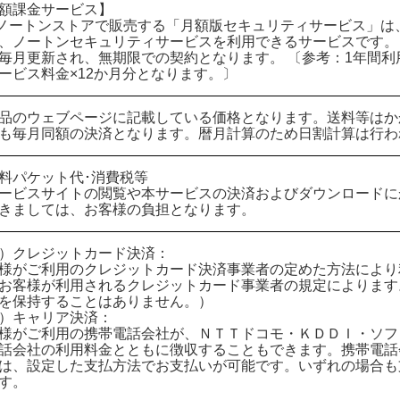
額課金サービス】
ノートンストアで販売する「月額版セキュリティサービス」は
、ノートンセキュリティサービスを利用できるサービスです。
毎月更新され、無期限での契約となります。 〔参考：1年間
ービス料金×12か月分となります。〕
品のウェブページに記載している価格となります。送料等はか
も毎月同額の決済となります。暦月計算のため日割計算は行わ
料パケット代･消費税等
ービスサイトの閲覧や本サービスの決済およびダウンロードに
きましては、お客様の負担となります。
）クレジットカード決済：
様がご利用のクレジットカード決済事業者の定めた方法により
お客様が利用されるクレジットカード事業者の規定によります
を保持することはありません。）
）キャリア決済：
様がご利用の携帯電話会社が、ＮＴＴドコモ・ＫＤＤＩ・ソフ
話会社の利用料金とともに徴収することもできます。携帯電話
は、設定した支払方法でお支払いが可能です。いずれの場合も
す。