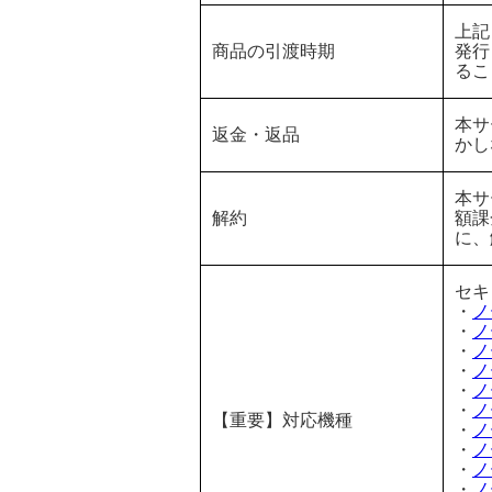
上記
商品の引渡時期
発行
るこ
本サ
返金・返品
かし
本サ
解約
額課
に、
セキ
・
ノ
・
ノ
・
ノ
・
ノ
・
ノ
・
ノ
【重要】対応機種
・
ノ
・
ノ
・
ノ
・
ノ